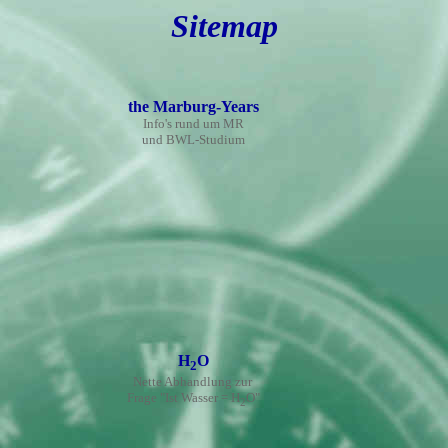
Sitemap
the Marburg-Years
Info's rund um MR
und BWL-Studium
H
O
2
Nette Abhandlung zur
Frage "Ist Wasser = H
O"
2