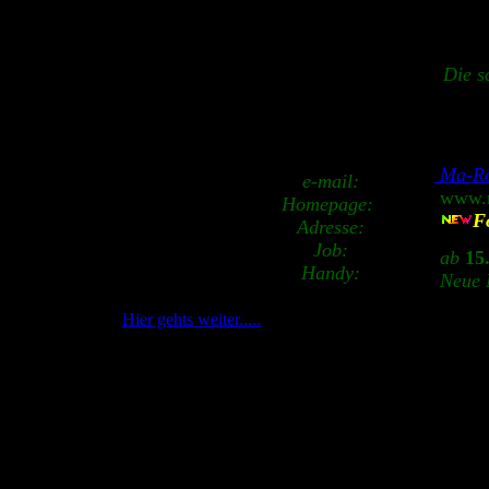
Die s
Ma-Ro
e-mail:
www.m
Homepage:
Fo
Adresse:
Job:
ab
15
Handy:
Neue 
Hier gehts weiter.....