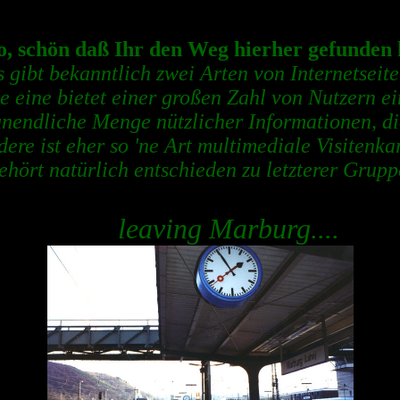
o, schön daß Ihr den Weg hierher gefunden 
s gibt bekanntlich zwei Arten von Internetseite
e eine bietet einer großen Zahl von Nutzern e
unendliche Menge nützlicher Informationen, di
dere ist eher so 'ne Art multimediale Visitenkar
hört natürlich entschieden zu letzterer Gruppe
leaving Marburg....