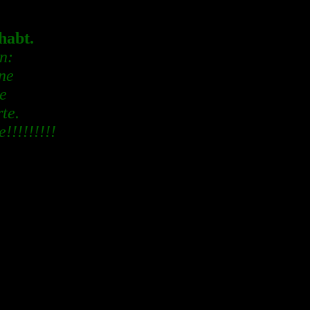
habt.
n:
ine
e
te.
!!!!!!!!!