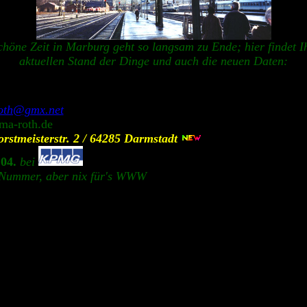
chöne Zeit in Marburg geht so langsam zu Ende; hier findet I
aktuellen Stand der Dinge und auch die neuen Daten:
th@gmx.net
a-roth.de
rstmeisterstr. 2 / 64285 Darmstadt
.04.
bei
Nummer, aber nix für's WWW