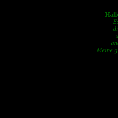
Hall
E
di
an
Meine ge